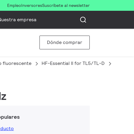
Empleo
Inversores
Suscríbete al newsletter
Nuestra empresa
Dónde comprar
jo fluorescente
HF-Essential II for TL5/TL-D
HF-E 1/
Hz
opulares
oducto