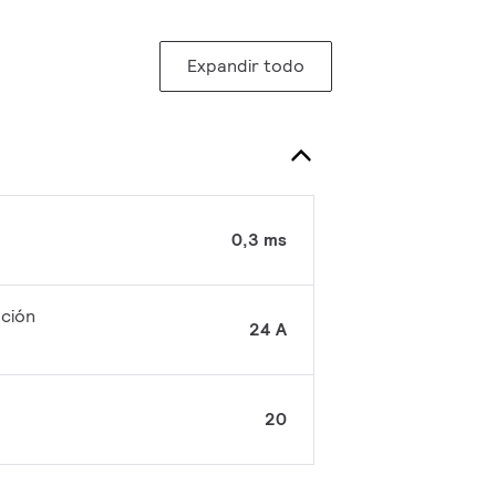
Expandir todo
0,3 ms
pción
24 A
20