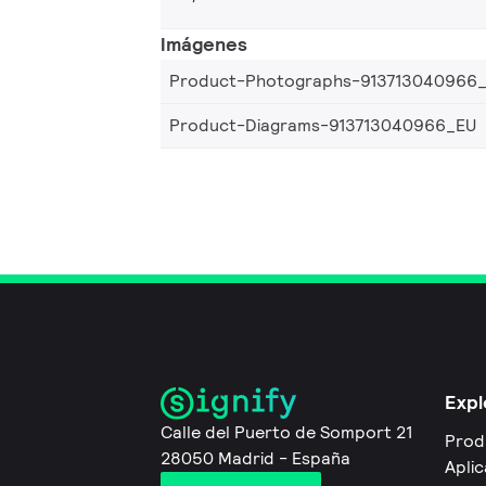
Imágenes
Product-Photographs-913713040966
Product-Diagrams-913713040966_EU
Expl
Calle del Puerto de Somport 21
Prod
28050 Madrid - España
Apli