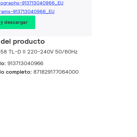
tographs-913713040966_EU
grams-913713040966_EU
 y descargar
 del producto
2 58 TL-D II 220-240V 50/60Hz
do:
913713040966
do completo:
871829177064000