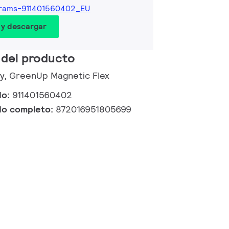
grams-911401560402_EU
 y descargar
 del producto
ry, GreenUp Magnetic Flex
do:
911401560402
do completo:
872016951805699