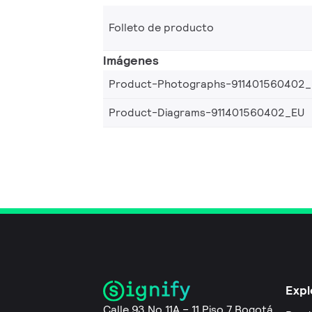
Folleto de producto
Imágenes
Product-Photographs-911401560402
Product-Diagrams-911401560402_EU
Expl
Calle 93 No 11A – 11 Piso 7 Bogotá,