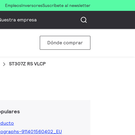
Empleos
Inversores
Suscríbete al newsletter
Nuestra empresa
Dónde comprar
ST307Z RS VLCP
opulares
oducto
tographs-911401560402_EU