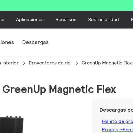
os
Aplicaciones
Recursos
Sostenibilidad
ciones
Descargas
 interior
Proyectores de riel
GreenUp Magnetic Flex
, GreenUp Magnetic Flex
Descargas p
Folleto de pr
Product-Pho