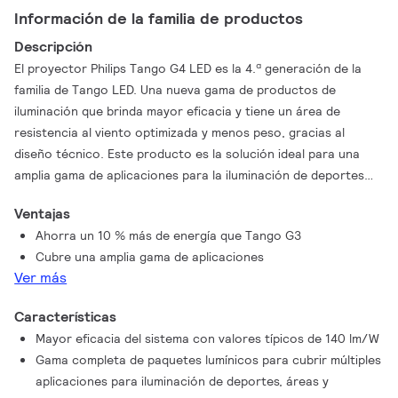
Información de la familia de productos
Descripción
El proyector Philips Tango G4 LED es la 4.ª generación de la
familia de Tango LED. Una nueva gama de productos de
iluminación que brinda mayor eficacia y tiene un área de
resistencia al viento optimizada y menos peso, gracias al
diseño técnico. Este producto es la solución ideal para una
amplia gama de aplicaciones para la iluminación de deportes
recreativos e iluminación de áreas. Cuenta con la fuente de luz
Ventajas
LED más moderna, sistema óptico de una sola pieza, disipador
Ahorra un 10 % más de energía que Tango G3
de calor y controlador, todo en una carcasa compacta y sólida
Cubre una amplia gama de aplicaciones
que cumple con los estándares reconocidos a nivel mundial. El
Ver más
disipador de calor especialmente diseñado combina estética y
funcionalidad para garantizar una fiabilidad excelente. Gracias
Características
a la tecnología LED, los proyectores Tango G4 LED brindan un
Mayor eficacia del sistema con valores típicos de 140 lm/W
rendimiento superior y una mayor vida útil, lo que lleva a la
Gama completa de paquetes lumínicos para cubrir múltiples
iluminación de áreas a un nivel totalmente nuevo.
aplicaciones para iluminación de deportes, áreas y