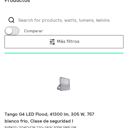
Productos
Comparar
Más filtros
Tango G4 LED Flood, 41300 lm, 305 W, 757
blanco frío, Clase de seguridad I
BVP433 LED413/CW 220~240V 305W SMB GM