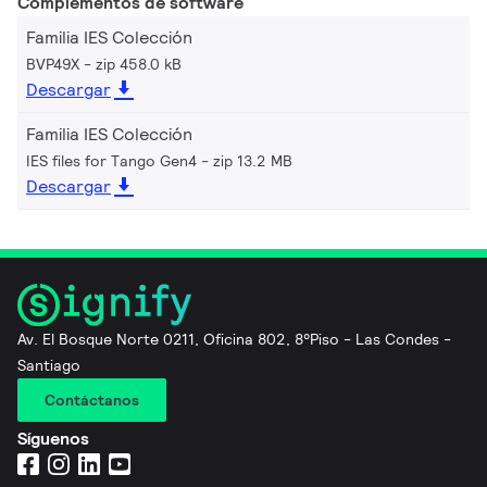
Complementos de software
Familia IES Colección
BVP49X
zip 458.0 kB
Descargar
Familia IES Colección
IES files for Tango Gen4
zip 13.2 MB
Descargar
Av. El Bosque Norte 0211, Oficina 802, 8°Piso - Las Condes -
Santiago
Contáctanos
Síguenos