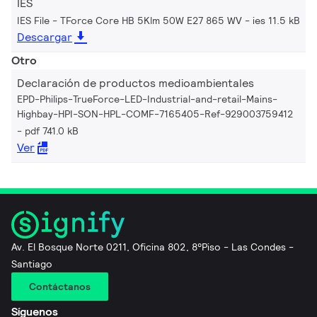
IES
IES File - TForce Core HB 5Klm 50W E27 865 WV
ies 11.5 kB
Descargar
Otro
Declaración de productos medioambientales
EPD-Philips-TrueForce-LED-Industrial-and-retail-Mains-
Highbay-HPI-SON-HPL-COMF-7165405-Ref-929003759412
pdf 741.0 kB
Ver
Av. El Bosque Norte 0211, Oficina 802, 8°Piso - Las Condes -
Santiago
Contáctanos
Síguenos