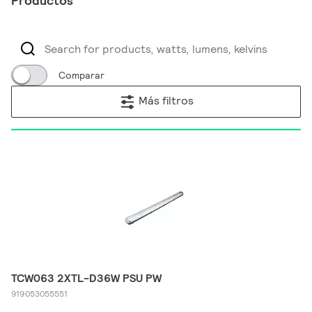
Productos
Comparar
Más filtros
TCW063 2XTL-D36W PSU PW
919053055551