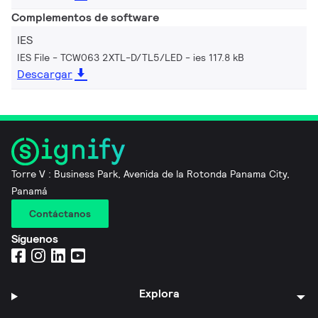
Complementos de software
IES
IES File - TCW063 2XTL-D/TL5/LED
ies 117.8 kB
Descargar
Torre V : Business Park, Avenida de la Rotonda Panama City,
Panamá
Contáctanos
Síguenos
Explora