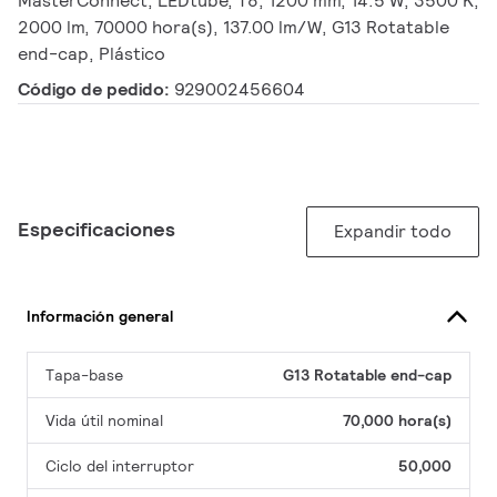
MasterConnect, LEDtube, T8, 1200 mm, 14.5 W, 3500 K,
2000 lm, 70000 hora(s), 137.00 lm/W, G13 Rotatable
end-cap, Plástico
Código de pedido:
929002456604
Especificaciones
Expandir todo
Información general
Tapa-base
G13 Rotatable end-cap
Vida útil nominal
70,000 hora(s)
Ciclo del interruptor
50,000