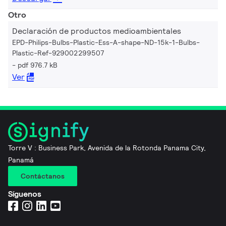
Otro
Declaración de productos medioambientales
EPD-Philips-Bulbs-Plastic-Ess-A-shape-ND-15k-1-Bulbs-
Plastic-Ref-929002299507
pdf 976.7 kB
Ver
Torre V : Business Park, Avenida de la Rotonda Panama City,
Panamá
Contáctanos
Síguenos