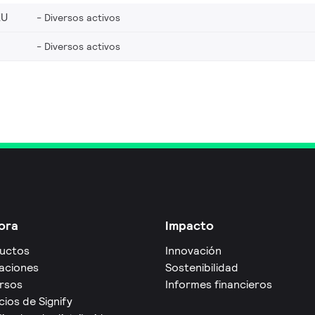
EU
Diversos activos
Diversos activos
ora
Impacto
uctos
Innovación
caciones
Sostenibilidad
rsos
Informes financieros
cios de Signify