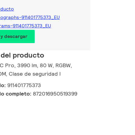
oducto
ographs-911401775373_EU
rams-911401775373_EU
 y descargar
 del producto
d C Pro, 3990 lm, 80 W, RGBW,
M, Clase de seguridad I
do:
911401775373
do completo:
872016950519399