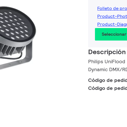
Folleto de pr
Product-Phot
Product-Diag
Seleccionar
Descripción
Philips UniFloo
Dynamic DMX/RD
Código de pedi
Código de pedi