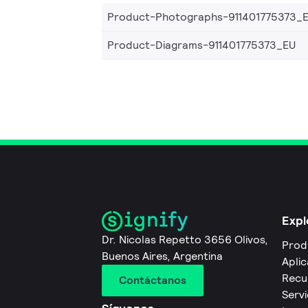
Product-Photographs-911401775373_
Product-Diagrams-911401775373_EU
Expl
Dr. Nicolas Repetto 3656 Olivos,
Prod
Buenos Aires, Argentina
Apli
Recu
Contáctanos
Servi