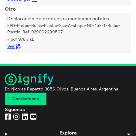
Otro
Declaración de productos medioambientales
EPD-Philips-Bulbs-Plastic-Ess-A-shape-ND-15k-1-Bulbs-
Plastic-Ref-929002299507
pdf 976.7 kB
Ver
Dr. Nicolas Repetto 3656 Olivos, Buenos Aires, Argentina
Contáctanos
Síguenos
Explora