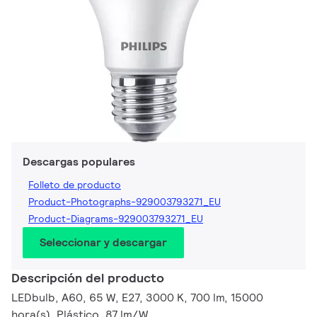
Descargas populares
Folleto de producto
Product-Photographs-929003793271_EU
Product-Diagrams-929003793271_EU
Seleccionar y descargar
Descripción del producto
LEDbulb, A60, 65 W, E27, 3000 K, 700 lm, 15000
hora(s), Plástico, 87 lm/W