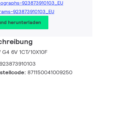
tographs-923873910103_EU
grams-923873910103_EU
und herunterladen
chreibung
W G4 6V 1CT/10X10F
923873910103
estellcode:
871150041009250