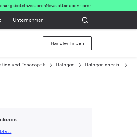
llenangebote
Investoren
Newsletter abonnieren
t
Unternehmen
Händler finden
ktion und Faseroptik
Halogen
Halogen spezial
66
nloads
blatt