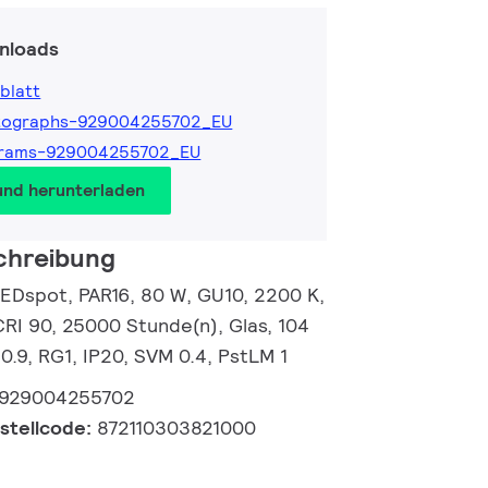
nloads
blatt
tographs-929004255702_EU
grams-929004255702_EU
und herunterladen
chreibung
EDspot, PAR16, 80 W, GU10, 2200 K,
CRI 90, 25000 Stunde(n), Glas, 104
0.9, RG1, IP20, SVM 0.4, PstLM 1
929004255702
estellcode:
872110303821000