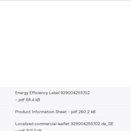
Energy Efficiency Label 929004255702
pdf 68.4 kB
Product Information Sheet
pdf 260.2 kB
Localized commercial leaflet 929004255702 de_DE
pdf 703.7 kB