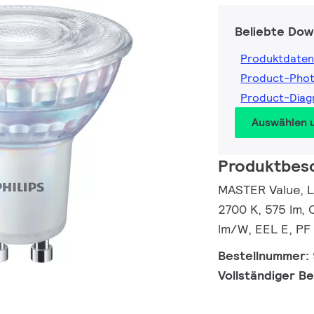
Beliebte Dow
Produktdaten
Product-Pho
Product-Dia
Auswählen 
Produktbes
MASTER Value, L
2700 K, 575 lm, 
lm/W, EEL E, PF 
Bestellnummer:
Vollständiger B