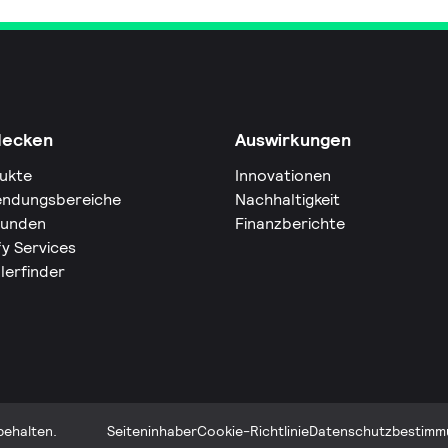
decken
Auswirkungen
ukte
Innovationen
ndungsbereiche
Nachhaltigkeit
Kunden
Finanzberichte
fy Services
lerfinder
behalten.
Seiteninhaber
Cookie-Richtlinie
Datenschutzbestimm