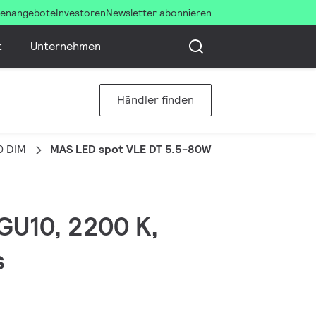
llenangebote
Investoren
Newsletter abonnieren
t
Unternehmen
Händler finden
0 DIM
MAS LED spot VLE DT 5.5-80W GU10 927 36D
 GU10, 2200 K,
s