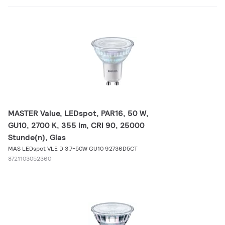
MASTER Value, LEDspot, PAR16, 50 W,
GU10, 2700 K, 355 lm, CRI 90, 25000
Stunde(n), Glas
MAS LEDspot VLE D 3.7-50W GU10 92736D5CT
8721103052360