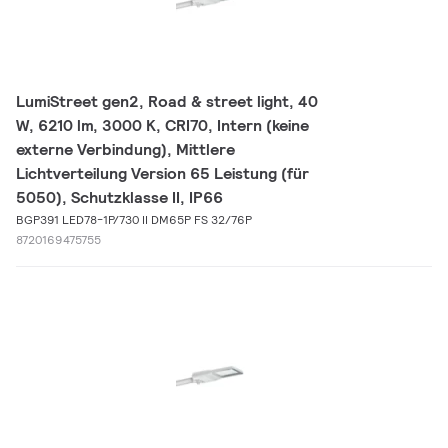
LumiStreet gen2, Road & street light, 40
W, 6210 lm, 3000 K, CRI70, Intern (keine
externe Verbindung), Mittlere
Lichtverteilung Version 65 Leistung (für
5050), Schutzklasse II, IP66
BGP391 LED78-1P/730 II DM65P FS 32/76P
8720169475755