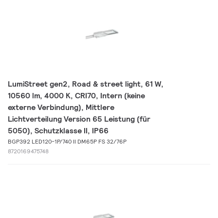
LumiStreet gen2, Road & street light, 61 W,
10560 lm, 4000 K, CRI70, Intern (keine
externe Verbindung), Mittlere
Lichtverteilung Version 65 Leistung (für
5050), Schutzklasse II, IP66
BGP392 LED120-1P/740 II DM65P FS 32/76P
8720169475748