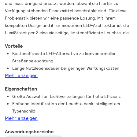
und muss dringend ersetzt werden, obwohl die hierfür zur
Verfügung stehenden Finanzmittel beschränkt sind. Für diese
Problematik bieten wir eine passende Lösung. Mit ihrem
kompakten Design und ihrer modernen LED-Architektur ist die
LumiStreet gen2 eine vielseitige, kosteneffiziente Leuchte, die
die grundlegenden funktionellen Anforderungen an die
Vorteile
Straßenbeleuchtung erfüllt. Sie besteht aus hochwertigen
Kosteneffiziente LED-Alternative zu konventioneller
Komponenten, die eine lange Nutzlebenszeit und geringe
Straßenbeleuchtung
Wartungskosten gewährleisten. Das Ergebnis: Eine
Lange Nutzlebensdauer bei geringen Wartungskosten
Straßenleuchte, die für eine wirksame Beleuchtung sorgt und
Mehr anzeigen
gleichzeitig Einsparungen bei Energie- und Wartungskosten
ermöglicht. Modernes Design für Projekte mit niedrigem
Eigenschaften
Budget. Obendrein ermöglicht das Philips Service Tag einfache
Große Auswahl an Lichtverteilungen für hohe Effizienz
Installation und Wartung und die optionale SR-Schnittstelle zur
Einfache Identifikation der Leuchte dank intelligentem
Anbindung von Sensorik oder Interact City macht die Leuchte
Typenschild
zukunftsfähig.
Mehr anzeigen
Anwendungsbereiche