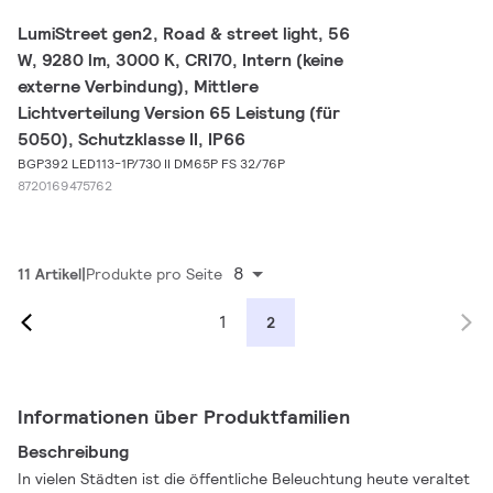
LumiStreet gen2, Road & street light, 56
W, 9280 lm, 3000 K, CRI70, Intern (keine
externe Verbindung), Mittlere
Lichtverteilung Version 65 Leistung (für
5050), Schutzklasse II, IP66
BGP392 LED113-1P/730 II DM65P FS 32/76P
8720169475762
8
11 Artikel
Produkte pro Seite
1
2
Informationen über Produktfamilien
Beschreibung
In vielen Städten ist die öffentliche Beleuchtung heute veraltet