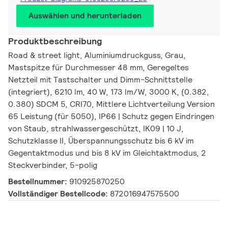
Auswählen und herunterladen
Produktbeschreibung
Road & street light, Aluminiumdruckguss, Grau,
Mastspitze für Durchmesser 48 mm, Geregeltes
Netzteil mit Tastschalter und Dimm-Schnittstelle
(integriert), 6210 lm, 40 W, 173 lm/W, 3000 K, (0.382,
0.380) SDCM 5, CRI70, Mittlere Lichtverteilung Version
65 Leistung (für 5050), IP66 | Schutz gegen Eindringen
von Staub, strahlwassergeschützt, IK09 | 10 J,
Schutzklasse II, Überspannungsschutz bis 6 kV im
Gegentaktmodus und bis 8 kV im Gleichtaktmodus, 2
Steckverbinder, 5-polig
Bestellnummer:
910925870250
Vollständiger Bestellcode:
872016947575500