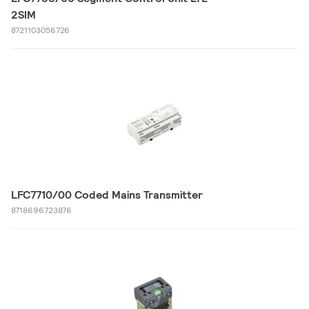
2SIM
8721103056726
LFC7710/00 Coded Mains Transmitter
8718696723876