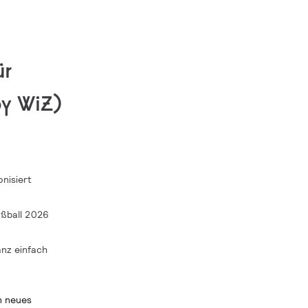
ür
by WiZ)
nisiert
ußball 2026
anz einfach
n neues