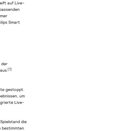
ift auf Live-
 passenden
mmer
ilips Smart
 der
[1]
aus.
te gestoppt.
gebnissen, um
grierte Live-
Spielstand die
m bestimmten