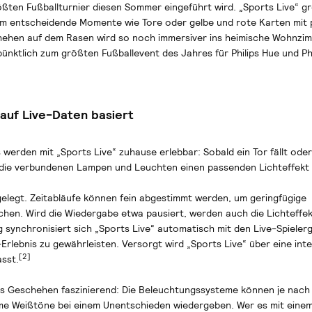
ßten Fußballturnier diesen Sommer eingeführt wird. „Sports Live“ gre
 um entscheidende Momente wie Tore oder gelbe und rote Karten mit
chehen auf dem Rasen wird so noch immersiver ins heimische Wohnzi
pünktlich zum größten Fußballevent des Jahres für Philips Hue und Ph
 auf Live-Daten basiert
 werden mit „Sports Live“ zuhause erlebbar: Sobald ein Tor fällt oder
n die verbundenen Lampen und Leuchten einen passenden Lichteffekt 
gelegt. Zeitabläufe können fein abgestimmt werden, um geringfügige
en. Wird die Wiedergabe etwa pausiert, werden auch die Lichteffek
ynchronisiert sich „Sports Live“ automatisch mit den Live-Spieler
Erlebnis zu gewährleisten. Versorgt wird „Sports Live“ über eine inte
[2]
asst.
as Geschehen faszinierend: Die Beleuchtungssysteme können je nach 
e Weißtöne bei einem Unentschieden wiedergeben. Wer es mit eine