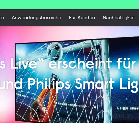
te
Anwendungsbereiche
Für Kunden
Nachhaltigkeit
s Live“ erscheint für 
und Philips Smart Lig