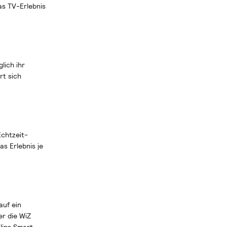
as TV-Erlebnis
lich ihr
rt sich
chtzeit-
s Erlebnis je
auf ein
r die WiZ