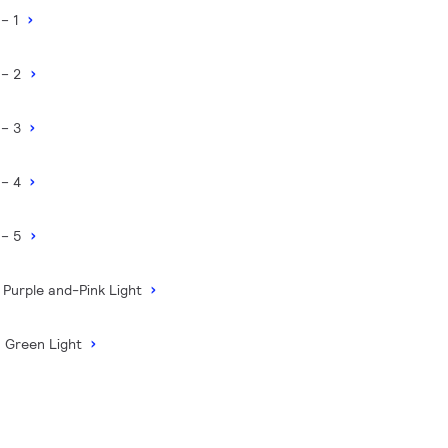
 – 1
 – 2
 – 3
 – 4
 – 5
 Purple and-Pink Light
n Green Light