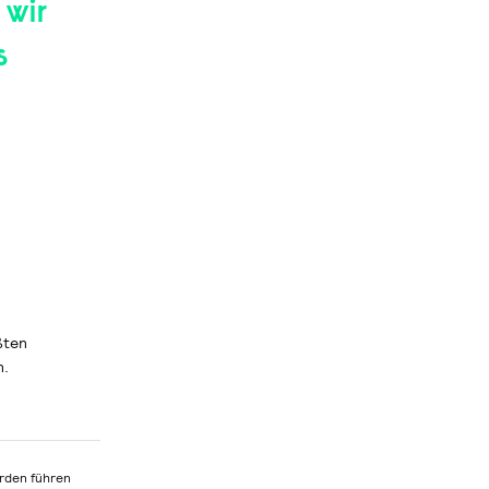
 wir
s
ßten
n.
erden führen