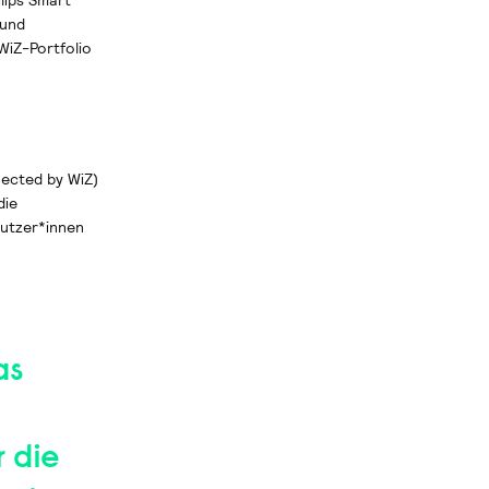
lips Smart
 und
WiZ-Portfolio
nected by WiZ)
die
Nutzer*innen
as
 die