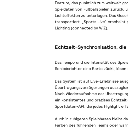
Feature, das pünktlich zum weltweit grö
Spieldaten von Fußballspielen zurück,
Lichteffekten zu unterlegen. Das Ges
transportiert. „Sports Live“ erscheint 
Lighting (connected by WiZ).
Echtzeit-Synchronisation, die
Das Tempo und die Intensität des Spiels
Schiedsrichter eine Karte zückt, löse
Das System ist auf Live-Erlebnisse aus
Übertragungsverzögerungen auszugleich
Nach Wiederaufnahme der Übertragung s
ein konsistentes und präzises Echtzeit-
Sportdaten-API, die jedes Highlight erf
Auch in ruhigeren Spielphasen bleibt d
Farben des führenden Teams oder warm