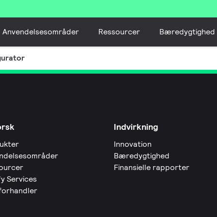
Anvendelsesområder
Ressourcer
Bæredygtighed
gurator
orsk
Indvirkning
ukter
Innovation
ndelsesområder
Bæredygtighed
ourcer
Finansielle rapporter
fy Services
 forhandler