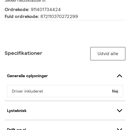
Sikkerhedsklasse III
Ordrekode:
911401734424
Fuld ordrekode:
872110370272299
Specifikationer
Udvid alle
Generelle oplysninger
Driver inkluderet
Nej
Lysteknisk
Drift og el