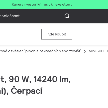
Kariéra
Investoři
Přihlásit k newsletteru
společnost
Kde koupit
ové osvětlení ploch a rekreačních sportovišť
Mini 300 L
t, 90 W, 14240 lm,
í), Čerpací