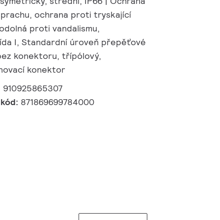
 symetrický, střední, IP66 | Ochrana
 prachu, ochrana proti tryskající
 odolná proti vandalismu,
ída I, Standardní úroveň přepěťové
bez konektoru, třípólový,
novací konektor
:
910925865307
 kód:
871869699784000