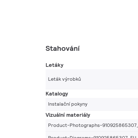
Stahování
Letáky
Leták výrobků
Katalogy
Instalační pokyny
Vizuální materiály
Product-Photographs-910925865307
Product-Diagrams-910925865307_EU