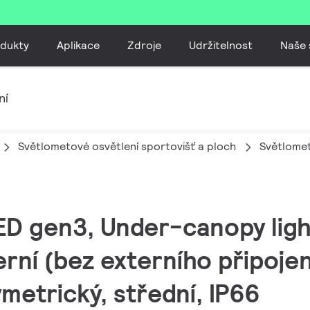
dukty
Aplikace
Zdroje
Udržitelnost
Naše 
ní
Světlometové osvětlení sportovišť a ploch
Světlomet
LED gen3, Under-canopy ligh
erní (bez externího připojen
ymetrický, střední, IP66