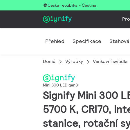
Česká republika - Čeština
Pro
Přehled
Specifikace
Stahová
Domů
Výrobky
Venkovní svítidla
Mini 300 LED gen3
Signify Mini 300 
5700 K, CRI70, Int
stanice, rotační s