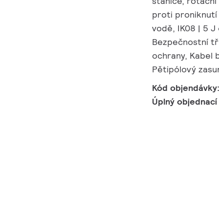
stanice, rotační
proti proniknutí
vodě, IK08 | 5 J
Bezpečnostní tř
ochrany, Kabel 
Pětipólový zasu
Kód objendávky
Úplný objednací