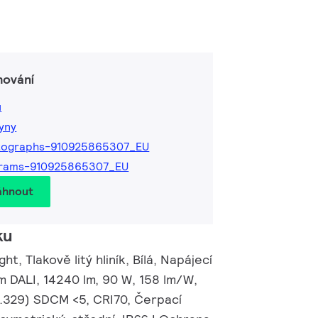
hování
ů
kyny
tographs-910925865307_EU
grams-910925865307_EU
áhnout
ku
t, Tlakově litý hliník, Bílá, Napájecí
m DALI, 14240 lm, 90 W, 158 lm/W,
 0.329) SDCM <5, CRI70, Čerpací