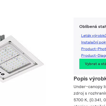
Oblíbená sta
Leták výrobk
Instalační po
Product-Pho
Product-Dia
Vybrat a st
Popis výrob
Under-canopy ligh
zdroj s rozhraní
5700 K, (0.341,