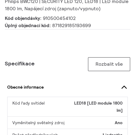
Philips BWC120 | SECURITY LED 120, LED18 | LED module
1800 lm, Napájecí zdroj (zapnuto/vypnuto)
Kód objendávky:
910500454102
Úplný objednací kód:
871829185193699
Specifikace
Rozbalit vše
Obecné informace
Kód řady svítidel
LED18 [LED module 1800
lm]
Vyměnitelný světelný zdroj
Ano