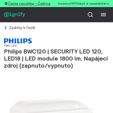
Česká republika - Čeština
Investoři
Přihlásit k newsletteru
Zpátky k řadě
FWC LED
Philips BWC120 | SECURITY LED 120,
LED18 | LED module 1800 lm, Napájecí
zdroj (zapnuto/vypnuto)