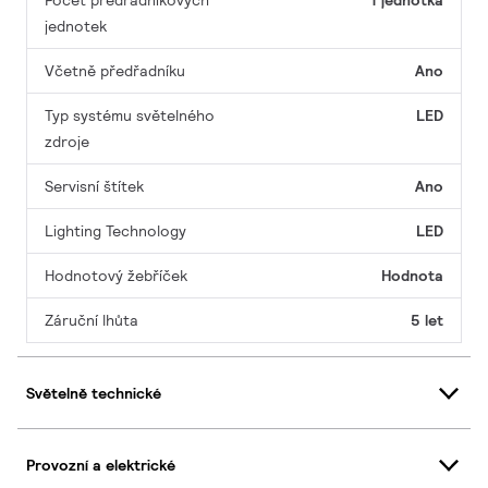
Počet předřadníkových
1 jednotka
jednotek
Včetně předřadníku
Ano
Typ systému světelného
LED
zdroje
Servisní štítek
Ano
Lighting Technology
LED
Hodnotový žebříček
Hodnota
Záruční lhůta
5 let
Světelně technické
Provozní a elektrické