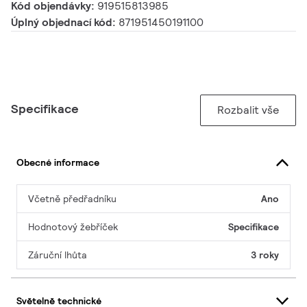
Kód objendávky:
919515813985
Úplný objednací kód:
871951450191100
Specifikace
Rozbalit vše
Obecné informace
Včetně předřadníku
Ano
Hodnotový žebříček
Specifikace
Záruční lhůta
3 roky
Světelně technické