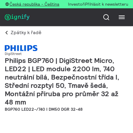
Česká republika - Čeština
Investoři
Přihlásit k newsletteru
Zpátky k řadě
DigiStreet
Philips BGP760 | DigiStreet Micro,
LED22 | LED module 2200 lm, 740
neutrální bílá, Bezpečnostní třída I,
Střední rozptyl 50, Tmavě šedá,
Montážní příruba pro průměr 32 až
48 mm
BGP760 LED22-/740 I DM50 DGR 32-48