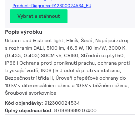
Product-Diagrams-912300024534_EU
Vybrat a stáhnout
Popis výrobku
Urban road & street light, Hliník, Šedá, Napájecí zdroj
s rozhraním DALI, 5100 lm, 46.5 W, 110 lm/W, 3000 K,
(0.433, 0.403) SDCM <5, CRI80, Střední rozptyl 50,
IP66 | Ochrana proti proniknutí prachu, ochrana proti
tryskající vodě, IK08 | 5 J odolná proti vandalismu,
Bezpečnostní třída II, Úroveň přepěťové ochrany do
10 kV v diferenciálním režimu a 10 kV v běžném režimu,
Šroubová svorkovnice
Kód objendávky:
912300024534
Úplný objednací kód:
871869989207400