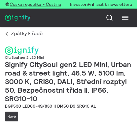
Česká republika - Čeština
Investoři
Přihlásit k newsletteru
Zpátky k řadě
CitySoul gen2 LED Mini
Signify CitySoul gen2 LED Mini, Urban
road & street light, 46.5 W, 5100 lm,
3000 K, CRI80, DALI, Střední rozptyl
50, Bezpečnostní třída II, IP66,
SRG10-10
BGP530 LED60-4S/830 II DM50 D9 SRG10 AL
Nové