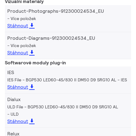
Vizuální materiály
Product-Photographs-912300024534_EU
Více položek
Stáhnout
Product-Diagrams-912300024534_EU
Více položek
Stáhnout
Softwarové moduly plug-in
IES
IES File - BGP530 LED60-4S/830 II DM50 D9 SRG10 AL
IES
Stáhnout
Dialux
ULD File - BGP530 LED60-4S/830 II DM50 D9 SRG10 AL
ULD
Stáhnout
Relux