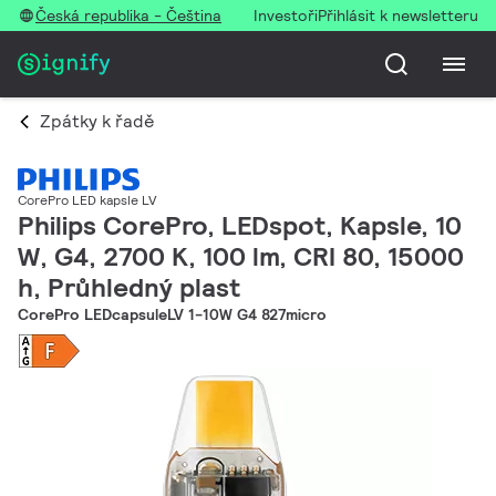
Česká republika - Čeština
Investoři
Přihlásit k newsletteru
Zpátky k řadě
CorePro LED kapsle LV
Philips CorePro, LEDspot, Kapsle, 10
W, G4, 2700 K, 100 lm, CRI 80, 15000
h, Průhledný plast
CorePro LEDcapsuleLV 1-10W G4 827micro