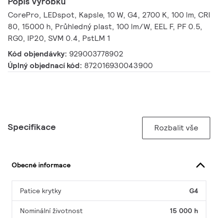
Popis výrobku
CorePro, LEDspot, Kapsle, 10 W, G4, 2700 K, 100 lm, CRI
80, 15000 h, Průhledný plast, 100 lm/W, EEL F, PF 0.5,
RG0, IP20, SVM 0.4, PstLM 1
Kód objendávky:
929003778902
Úplný objednací kód:
872016930043900
Specifikace
Rozbalit vše
Obecné informace
Patice krytky
G4
Nominální životnost
15 000 h