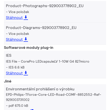
Product-Photographs-929003778902_EU
Více položek
Stáhnout
Product-Diagrams-929003778902_EU
Více položek
Stáhnout
Softwarové moduly plug-in
IES
IES File - CorePro LEDcapsuleLV 1-10W G4 827micro
IES 6.6 kB
Stáhnout
Jiné
Environmentální prohlášení o výrobku
EPD-Philips-TForce-Core-LED-Road-COMF-8852552-Ref-
929003731002
pdf 675.0 kB