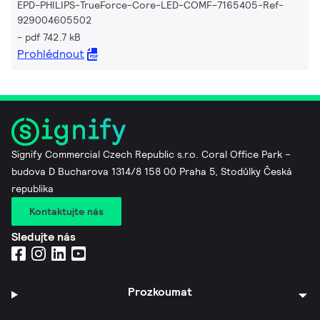
EPD-PHILIPS-TrueForce-Core-LED-COMF-7165405-Ref-
929004605502
pdf 742.7 kB
Prohlédnout
Signify Commercial Czech Republic s.r.o. Coral Office Park –
budova D Bucharova 1314/8 158 00 Praha 5, Stodůlky Česká
republika
Kontaktujte nás
Sledujte nás
Prozkoumat