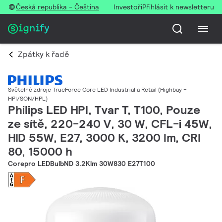
Česká republika - Čeština
Investoři
Přihlásit k newsletteru
Zpátky k řadě
Světelné zdroje TrueForce Core LED Industrial a Retail (Highbay –
HPI/SON/HPL)
Philips LED HPI, Tvar T, T100, Pouze
ze sítě, 220-240 V, 30 W, CFL-i 45W,
HID 55W, E27, 3000 K, 3200 lm, CRI
80, 15000 h
Corepro LEDBulbND 3.2Klm 30W830 E27T100