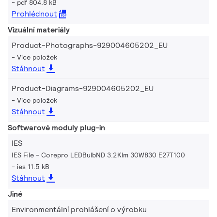
pdf 804.8 kB
Prohlédnout
Vizuální materiály
Product-Photographs-929004605202_EU
Více položek
Stáhnout
Product-Diagrams-929004605202_EU
Více položek
Stáhnout
Softwarové moduly plug-in
IES
IES File - Corepro LEDBulbND 3.2Klm 30W830 E27T100
ies 11.5 kB
Stáhnout
Jiné
Environmentální prohlášení o výrobku