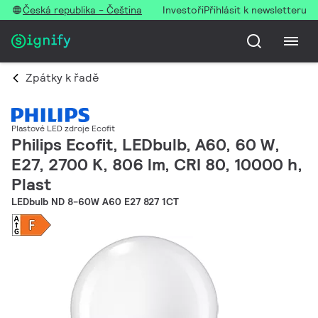
Česká republika - Čeština
Investoři
Přihlásit k newsletteru
Zpátky k řadě
Plastové LED zdroje Ecofit
Philips Ecofit, LEDbulb, A60, 60 W,
E27, 2700 K, 806 lm, CRI 80, 10000 h,
Plast
LEDbulb ND 8-60W A60 E27 827 1CT