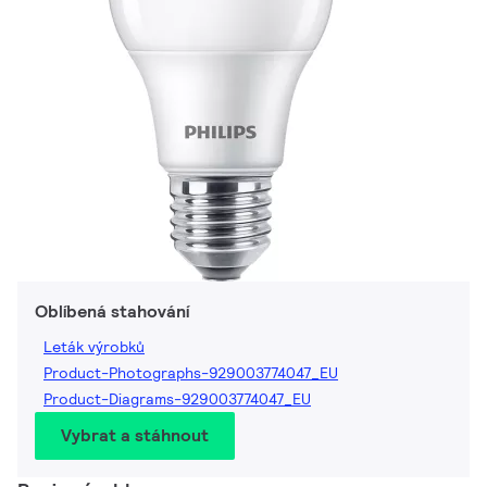
Oblíbená stahování
Leták výrobků
Product-Photographs-929003774047_EU
Product-Diagrams-929003774047_EU
Vybrat a stáhnout