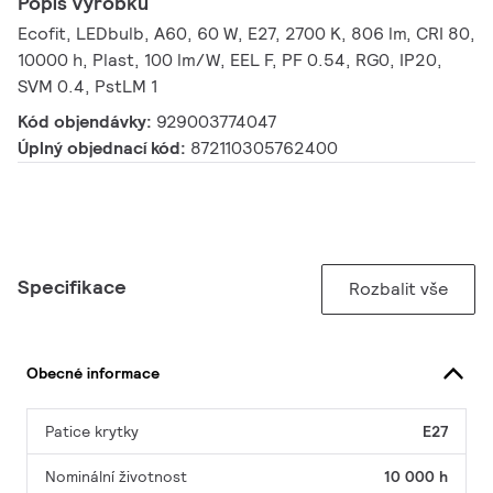
Popis výrobku
Ecofit, LEDbulb, A60, 60 W, E27, 2700 K, 806 lm, CRI 80,
10000 h, Plast, 100 lm/W, EEL F, PF 0.54, RG0, IP20,
SVM 0.4, PstLM 1
Kód objendávky:
929003774047
Úplný objednací kód:
872110305762400
Specifikace
Rozbalit vše
Obecné informace
Patice krytky
E27
Nominální životnost
10 000 h