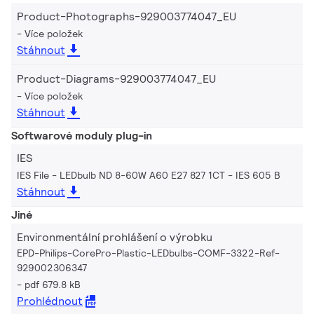
Product-Photographs-929003774047_EU
Více položek
Stáhnout
Product-Diagrams-929003774047_EU
Více položek
Stáhnout
Softwarové moduly plug-in
IES
IES File - LEDbulb ND 8-60W A60 E27 827 1CT
IES 605 B
Stáhnout
Jiné
Environmentální prohlášení o výrobku
EPD-Philips-CorePro-Plastic-LEDbulbs-COMF-3322-Ref-
929002306347
pdf 679.8 kB
Prohlédnout