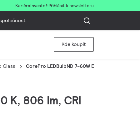
Kariéra
Investoři
Přihlásit k newsletteru
společnost
Kde koupit
o Glass
CorePro LEDBulbND 7-60W E27 WW A60 CL G
0 K, 806 lm, CRI