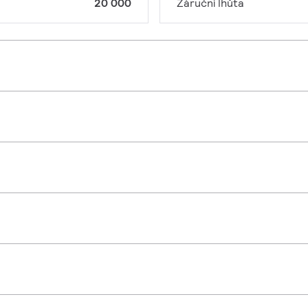
20 000
Záruční lhůta