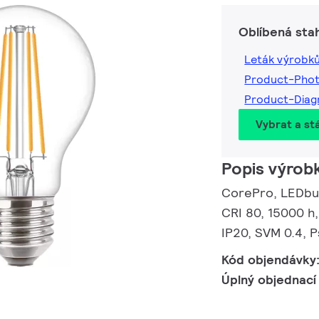
Oblíbená sta
Leták výrobk
Product-Pho
Product-Dia
Vybrat a st
Popis výrob
CorePro, LEDbul
CRI 80, 15000 h,
IP20, SVM 0.4, 
Kód objendávky
Úplný objednací