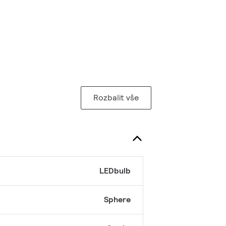
Rozbalit vše
LEDbulb
Sphere