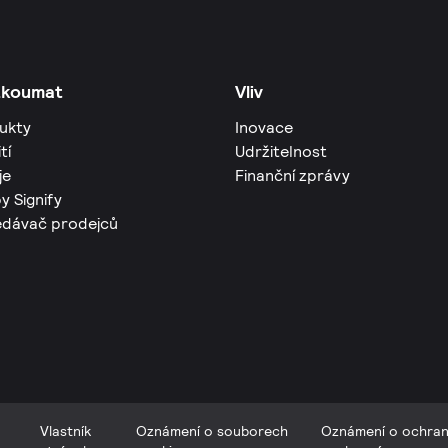
zkoumat
Vliv
ukty
Inovace
tí
Udržitelnost
je
Finanční zprávy
y Signify
edávač prodejců
Vlastník
Oznámení o souborech
Oznámení o ochra