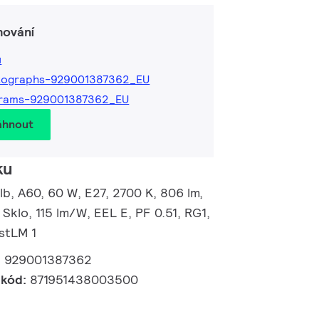
hování
ů
tographs-929001387362_EU
grams-929001387362_EU
áhnout
ku
b, A60, 60 W, E27, 2700 K, 806 lm,
 Sklo, 115 lm/W, EEL E, PF 0.51, RG1,
PstLM 1
:
929001387362
 kód:
871951438003500