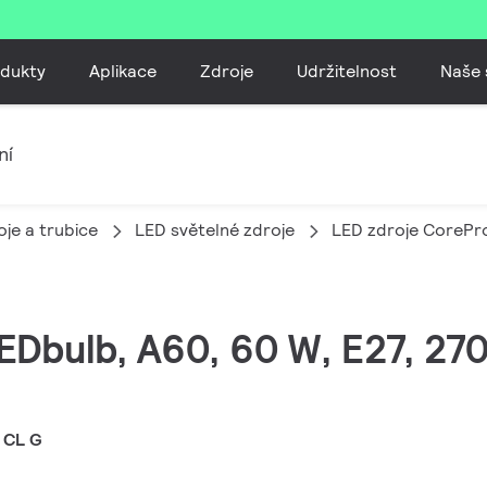
dukty
Aplikace
Zdroje
Udržitelnost
Naše 
ní
je a trubice
LED světelné zdroje
LED zdroje CorePr
EDbulb, A60, 60 W, E27, 270
 CL G