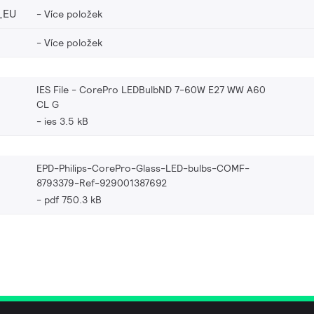
_EU
Více položek
Více položek
IES File - CorePro LEDBulbND 7-60W E27 WW A60
CL G
ies 3.5 kB
EPD-Philips-CorePro-Glass-LED-bulbs-COMF-
8793379-Ref-929001387692
pdf 750.3 kB