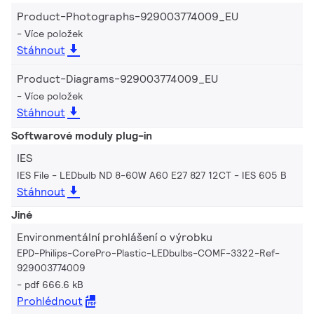
Product-Photographs-929003774009_EU
Více položek
Stáhnout
Product-Diagrams-929003774009_EU
Více položek
Stáhnout
Softwarové moduly plug-in
IES
IES File - LEDbulb ND 8-60W A60 E27 827 12CT
IES 605 B
Stáhnout
Jiné
Environmentální prohlášení o výrobku
EPD-Philips-CorePro-Plastic-LEDbulbs-COMF-3322-Ref-
929003774009
pdf 666.6 kB
Prohlédnout