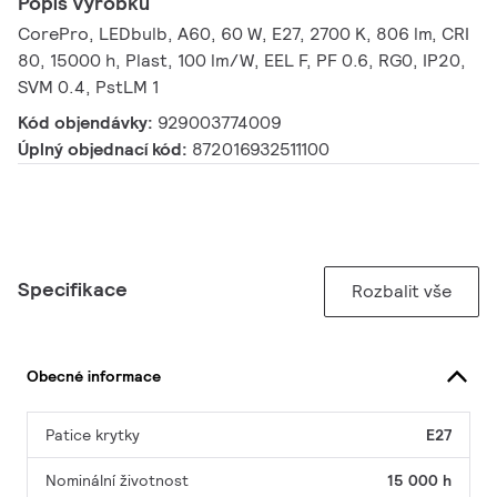
Popis výrobku
CorePro, LEDbulb, A60, 60 W, E27, 2700 K, 806 lm, CRI
80, 15000 h, Plast, 100 lm/W, EEL F, PF 0.6, RG0, IP20,
SVM 0.4, PstLM 1
Kód objendávky:
929003774009
Úplný objednací kód:
872016932511100
Specifikace
Rozbalit vše
Obecné informace
Patice krytky
E27
Nominální životnost
15 000 h