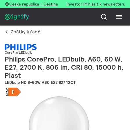
Česká republika - Čeština
Investoři
Přihlásit k newsletteru
Zpátky k řadě
CorePro LEDbulb
Philips CorePro, LEDbulb, A60, 60 W,
E27, 2700 K, 806 lm, CRI 80, 15000 h,
Plast
LEDbulb ND 8-60W A60 E27 827 12CT