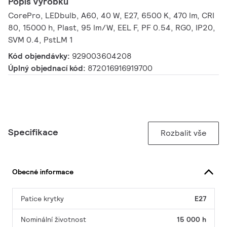
Popis výrobku
CorePro, LEDbulb, A60, 40 W, E27, 6500 K, 470 lm, CRI
80, 15000 h, Plast, 95 lm/W, EEL F, PF 0.54, RG0, IP20,
SVM 0.4, PstLM 1
Kód objendávky:
929003604208
Úplný objednací kód:
872016916919700
Specifikace
Rozbalit vše
Obecné informace
Patice krytky
E27
Nominální životnost
15 000 h