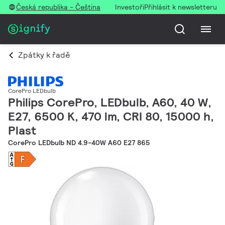
Česká republika - Čeština
Investoři
Přihlásit k newsletteru
Zpátky k řadě
CorePro LEDbulb
Philips CorePro, LEDbulb, A60, 40 W,
E27, 6500 K, 470 lm, CRI 80, 15000 h,
Plast
CorePro LEDbulb ND 4.9-40W A60 E27 865