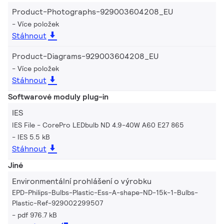
Product-Photographs-929003604208_EU
Více položek
Stáhnout
Product-Diagrams-929003604208_EU
Více položek
Stáhnout
Softwarové moduly plug-in
IES
IES File - CorePro LEDbulb ND 4.9-40W A60 E27 865
IES 5.5 kB
Stáhnout
Jiné
Environmentální prohlášení o výrobku
EPD-Philips-Bulbs-Plastic-Ess-A-shape-ND-15k-1-Bulbs-
Plastic-Ref-929002299507
pdf 976.7 kB