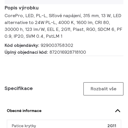
Popis výrobku
CorePro, LED, PL-L, Síťové napájení, 315 mm, 13 W, LED
alternative to 24W PL-L, 4000 K, 1600 lm, CRI 80,
30000 h, 123 lm/W, EEL E, 2G11, Plast, RG0, SDCM 6, PF
0.9, IP20, SVM 0.4, PstLM 1
Kód objendávky:
929003758302
Úplný objednací kód:
872016928718100
Specifikace
Rozbalit vše
Obecné informace
Patice krytky
2G11