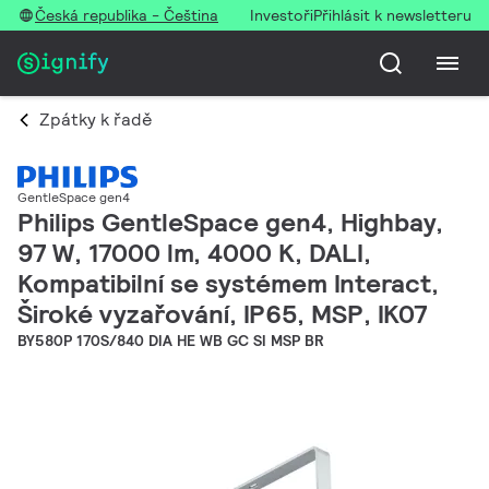
Česká republika - Čeština
Investoři
Přihlásit k newsletteru
Zpátky k řadě
GentleSpace gen4
Philips GentleSpace gen4, Highbay,
97 W, 17000 lm, 4000 K, DALI,
Kompatibilní se systémem Interact,
Široké vyzařování, IP65, MSP, IK07
BY580P 170S/840 DIA HE WB GC SI MSP BR