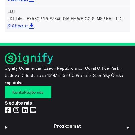
LDT
LDT File - BY580P 170S/840 DIA HE WB GC SI MSP BR
LDT
Stáhnout
Signify Commercial Czech Republic s.r.o. Coral Office Park –
budova D Bucharova 1314/8 158 00 Praha 5, Stodůlky Česká
republika
Kontaktujte nás
Sledujte nás
Prozkoumat