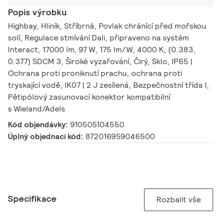
Popis výrobku
Highbay, Hliník, Stříbrná, Povlak chránící před mořskou
solí, Regulace stmívání Dali, připraveno na systém
Interact, 17000 lm, 97 W, 175 lm/W, 4000 K, (0.383,
0.377) SDCM 3, Široké vyzařování, Čirý, Sklo, IP65 |
Ochrana proti proniknutí prachu, ochrana proti
tryskající vodě, IK07 | 2 J zesílená, Bezpečnostní třída I,
Pětipólový zasunovací konektor kompatibilní
s Wieland/Adels
Kód objendávky:
910505104550
Úplný objednací kód:
872016959046500
Specifikace
Rozbalit vše