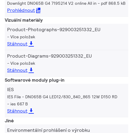
Downlight DN065B G4 7195214 V2 online All in
pdf 868.5 kB
Prohlédnout
Vizuální materiály
Product-Photographs-929003251332_EU
Více položek
Stáhnout
Product-Diagrams-929003251332_EU
Více položek
Stáhnout
Softwarové moduly plug-in
IES
IES File - DN065B G4 LED12/830_840_865 12W D150 RD
ies 667 B
Stáhnout
Jiné
Environmentální prohlášení o výrobku