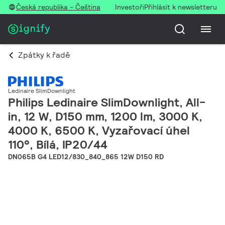
Česká republika - Čeština
Investoři
Přihlásit k newsletteru
Zpátky k řadě
Ledinaire SlimDownlight
Philips Ledinaire SlimDownlight, All-
in, 12 W, D150 mm, 1200 lm, 3000 K,
4000 K, 6500 K, Vyzařovací úhel
110°, Bílá, IP20/44
DN065B G4 LED12/830_840_865 12W D150 RD