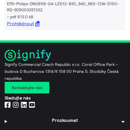
EPD-Philips-DN065B-G4-LED12-830_840_865-12W-D150-
RD-929003251332
pdf 613.0 kB
Prohlédnout
Signify Commercial Czech Republic s.r.o. Coral Office Park –
budova D Bucharova 1314/8 158 00 Praha 5, Stodůlky Česká
republika
Kontaktujte nás
Sledujte nás
Prozkoumat