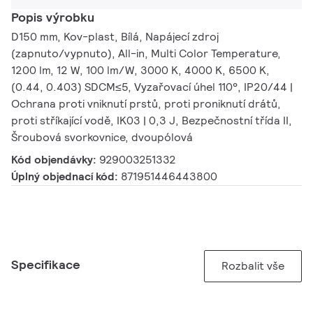
Popis výrobku
D150 mm, Kov-plast, Bílá, Napájecí zdroj
(zapnuto/vypnuto), All-in, Multi Color Temperature,
1200 lm, 12 W, 100 lm/W, 3000 K, 4000 K, 6500 K,
(0.44, 0.403) SDCM≤5, Vyzařovací úhel 110°, IP20/44 |
Ochrana proti vniknutí prstů, proti proniknutí drátů,
proti stříkající vodě, IK03 | 0,3 J, Bezpečnostní třída II,
Šroubová svorkovnice, dvoupólová
Kód objendávky:
929003251332
Úplný objednací kód:
871951446443800
Specifikace
Rozbalit vše