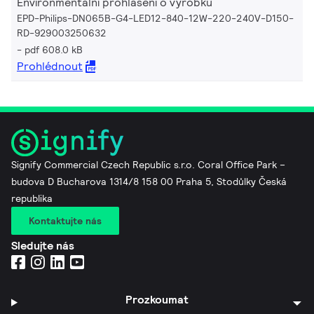
Environmentální prohlášení o výrobku
EPD-Philips-DN065B-G4-LED12-840-12W-220-240V-D150-
RD-929003250632
pdf 608.0 kB
Prohlédnout
Signify Commercial Czech Republic s.r.o. Coral Office Park –
budova D Bucharova 1314/8 158 00 Praha 5, Stodůlky Česká
republika
Kontaktujte nás
Sledujte nás
Prozkoumat