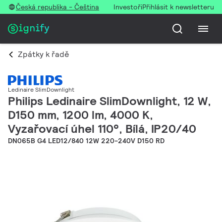
Česká republika - Čeština
Investoři
Přihlásit k newsletteru
Zpátky k řadě
Ledinaire SlimDownlight
Philips Ledinaire SlimDownlight, 12 W,
D150 mm, 1200 lm, 4000 K,
Vyzařovací úhel 110°, Bílá, IP20/40
DN065B G4 LED12/840 12W 220-240V D150 RD