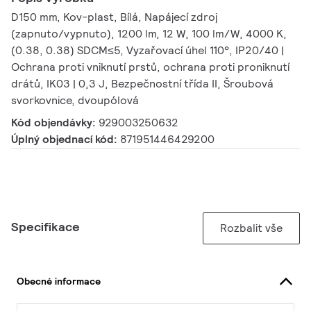
D150 mm, Kov-plast, Bílá, Napájecí zdroj
(zapnuto/vypnuto), 1200 lm, 12 W, 100 lm/W, 4000 K,
(0.38, 0.38) SDCM≤5, Vyzařovací úhel 110°, IP20/40 |
Ochrana proti vniknutí prstů, ochrana proti proniknutí
drátů, IK03 | 0,3 J, Bezpečnostní třída II, Šroubová
svorkovnice, dvoupólová
Kód objendávky:
929003250632
Úplný objednací kód:
871951446429200
Specifikace
Rozbalit vše
Obecné informace