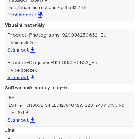
Installation Instructions
pdf 583.2 kB
Prohlédnout
Vizuální materiály
Product-Photographs-929003250632_EU
Více položek
Stáhnout
Product-Diagrams-929003250632_EU
Více položek
Stáhnout
Softwarové moduly plug-in
IES
IES File - DN065B G4 LED12/840 12W 220-240V D150 RD
ies 671 B
Stáhnout
Jiné