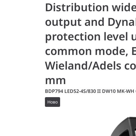
Distribution wide
output and DynaD
protection level 
common mode, Ext
Wieland/Adels co
mm
BDP794 LED52-4S/830 II DW10 MK-WH 
Ново