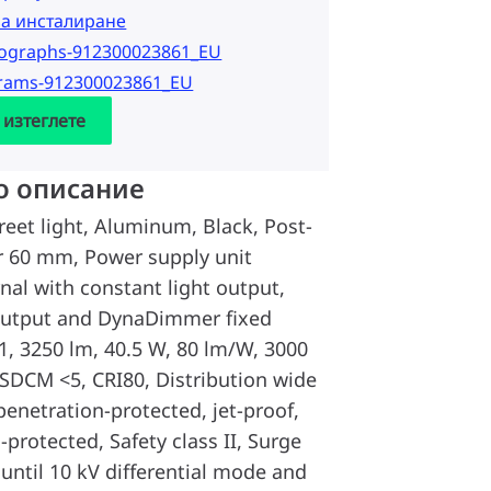
за инсталиране
tographs-912300023861_EU
grams-912300023861_EU
 изтеглете
о описание
reet light, Aluminum, Black, Post-
r 60 mm, Power supply unit
nal with constant light output,
 output and DynaDimmer fixed
1, 3250 lm, 40.5 W, 80 lm/W, 3000
) SDCM <5, CRI80, Distribution wide
penetration-protected, jet-proof,
l-protected, Safety class II, Surge
 until 10 kV differential mode and