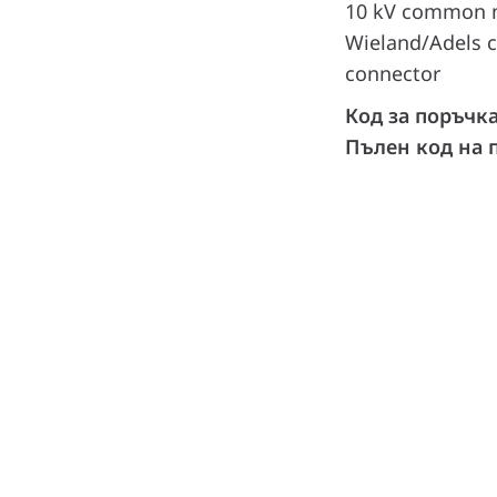
10 kV common m
Wieland/Adels c
connector
Код за поръчк
Пълен код на 