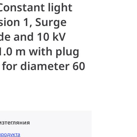
Constant light
ion 1, Surge
ode and 10 kV
.0 m with plug
 for diameter 60
изтегляния
продукта