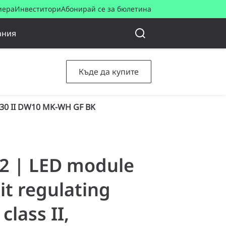
иера
Инвеститори
Абонирай се за бюлетина
ания
Къде да купите
30 II DW10 MK-WH GF BK
52 | LED module
it regulating
class II,