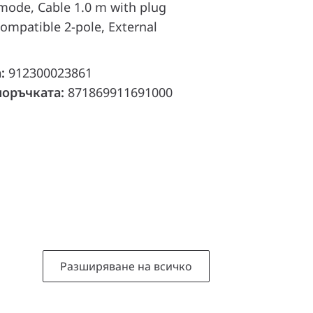
ode, Cable 1.0 m with plug
ompatible 2-pole, External
а:
912300023861
поръчката:
871869911691000
Разширяване на всичко