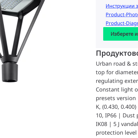
Инструкции 
Product-Pho
Product-Dia
Изберете и
Продуктов
Urban road & st
top for diamete
regulating exter
Constant light
presets version 
K, (0.430, 0.400
10, IP66 | Dust 
IK08 | 5 J vanda
protection level