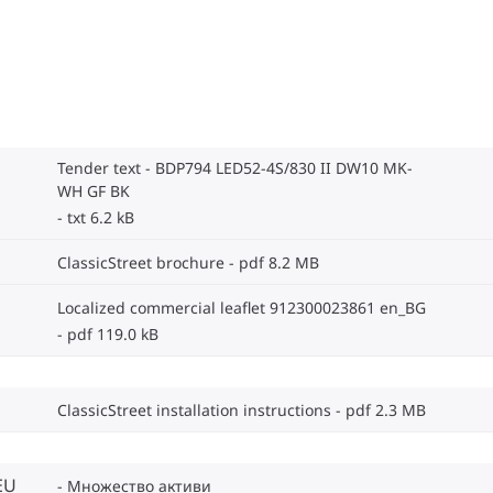
Tender text - BDP794 LED52-4S/830 II DW10 MK-
WH GF BK
txt 6.2 kB
ClassicStreet brochure
pdf 8.2 MB
Localized commercial leaflet 912300023861 en_BG
pdf 119.0 kB
ClassicStreet installation instructions
pdf 2.3 MB
EU
Множество активи