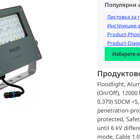
Популярни 
Листовка за 
Инструкции 
Product-Pho
Product-Dia
Изберете и
Продуктов
Floodlight, Alu
(On/Off), 12000 
0.379) SDCM <5,
penetration-prot
protected, Safet
until 6 kV diff
mode, Cable 1.0