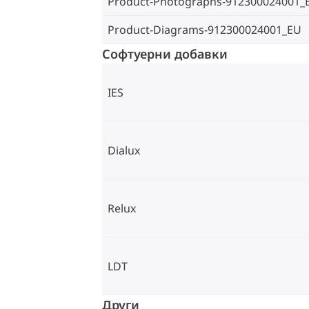
Product-Photographs-912300024001_
Product-Diagrams-912300024001_EU
Софтуерни добавки
IES
Dialux
Relux
LDT
Други