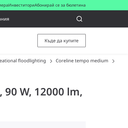
иера
Инвеститори
Абонирай се за бюлетина
ания
Къде да купите
eational floodlighting
Coreline tempo medium
BVP1
, 90 W, 12000 lm,