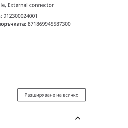
le, External connector
а:
912300024001
поръчката:
871869945587300
Разширяване на всичко