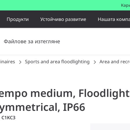
Кар
Продукти
Устойчиво развитие
Нашата комп
Файлове за изтегляне
inaires
Sports and area floodlighting
Area and recr
 tempo medium, Floodlight
symmetrical, IP66
U C1KC3