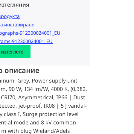
изтегляния
продукта
за инсталиране
tographs-912300024001_EU
grams-912300024001_EU
 изтеглете
о описание
minum, Grey, Power supply unit
lm, 90 W, 134 lm/W, 4000 K, (0.382,
 CRI70, Asymmetrical, IP66 | Dust
ected, jet-proof, IK08 | 5 J vandal-
y class I, Surge protection level
erential mode and 8 kV common
 m with plug Wieland/Adels