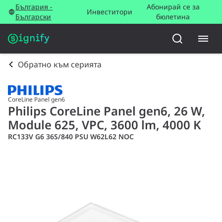
България -
Абонирай се за
Инвеститори
Български
бюлетина
Обратно към серията
CoreLine Panel gen6
Philips CoreLine Panel gen6, 26 W,
Module 625, VPC, 3600 lm, 4000 K
RC133V G6 36S/840 PSU W62L62 NOC