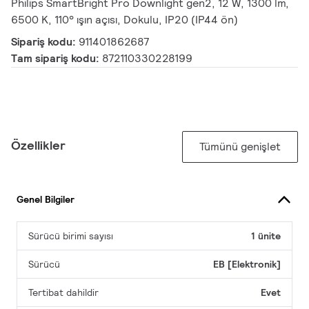
Philips SmartBright Pro Downlight gen2, 12 W, 1300 lm,
6500 K, 110° ışın açısı, Dokulu, IP20 (IP44 ön)
Sipariş kodu:
911401862687
Tam sipariş kodu:
872110330228199
Özellikler
Tümünü genişlet
Genel Bilgiler
Sürücü birimi sayısı
1 ünite
Sürücü
EB [Elektronik]
Tertibat dahildir
Evet