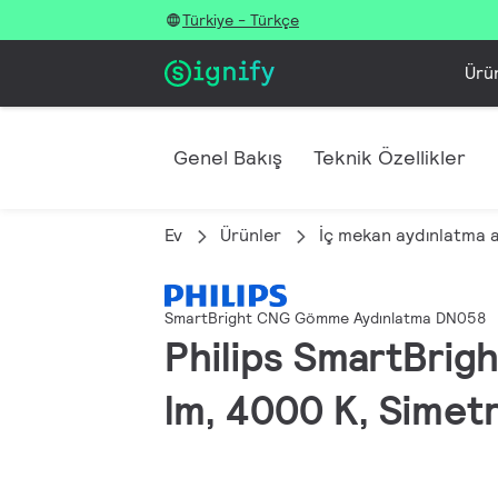
Türkiye - Türkçe
Ürü
Genel Bakış
Teknik Özellikler
Ev
Ürünler
İç mekan aydınlatma 
SmartBright CNG Gömme Aydınlatma DN058
Philips SmartBri
lm, 4000 K, Simetr