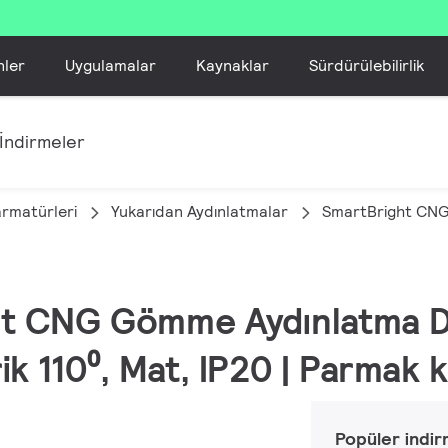
nler
Uygulamalar
Kaynaklar
Sürdürülebilirlik
İndirmeler
armatürleri
Yukarıdan Aydınlatmalar
SmartBright CN
ght CNG Gömme Aydınlatma D
ik 110⁰, Mat, IP20 | Parmak 
Popüler indir