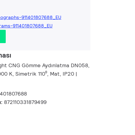
tographs-911401807688_EU
rams-911401807688_EU
ması
right CNG Gömme Aydınlatma DN058,
00 K, Simetrik 110⁰, Mat, IP20 |
ı
1401807688
u:
872110331879499