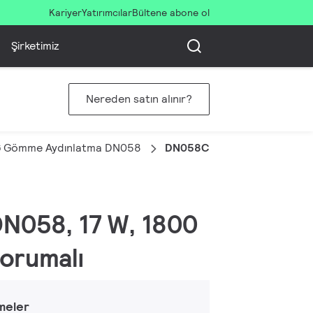
Kariyer
Yatırımcılar
Bültene abone ol
Şirketimiz
Nereden satın alınır?
G Gömme Aydınlatma DN058
DN058C LED18/840 220-24
N058, 17 W, 1800
korumalı
meler