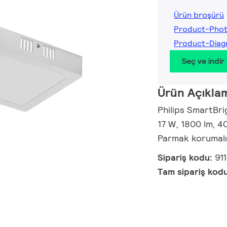
Ürün broşürü
Product-Pho
Product-Diag
Seç ve indir
Ürün Açıkla
Philips SmartB
17 W, 1800 lm, 40
Parmak korumal
Sipariş kodu:
91
Tam sipariş kod