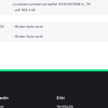
Localized commercial leaflet 911401807688 tr_TR
pdf 366.4 kB
EU
Birden fazla varlık
Birden fazla varlık
edin
Etki
ler
Yenilikçilik