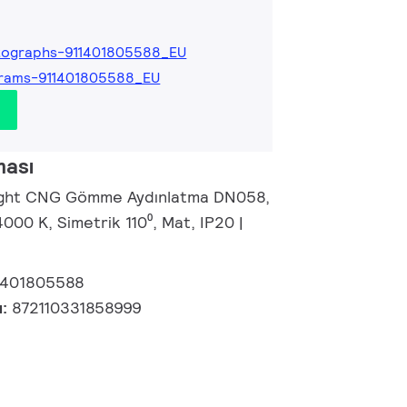
tographs-911401805588_EU
grams-911401805588_EU
ması
right CNG Gömme Aydınlatma DN058,
4000 K, Simetrik 110⁰, Mat, IP20 |
ı
1401805588
u:
872110331858999