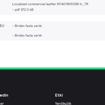
Localized commercial leaflet 911401805588 tr_TR
pdf 372.0 kB
_EU
Birden fazla varlık
Birden fazla varlık
edin
Etki
ler
Yenilikçilik