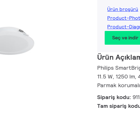
Ürün broşürü
Product-Pho
Product-Dia
Seç ve indir
Ürün Açıkla
Philips SmartB
11.5 W, 1250 lm, 
Parmak korumal
Sipariş kodu:
91
Tam sipariş kod