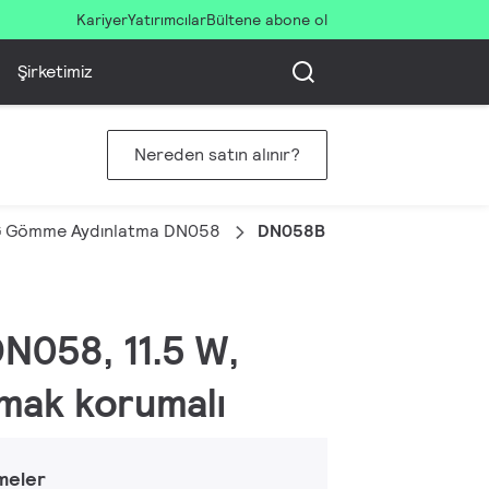
Kariyer
Yatırımcılar
Bültene abone ol
Şirketimiz
Nereden satın alınır?
G Gömme Aydınlatma DN058
DN058B LED13/840 220-24
N058, 11.5 W,
rmak korumalı
meler