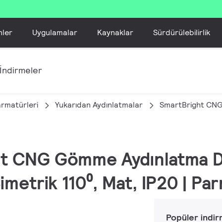
nler
Uygulamalar
Kaynaklar
Sürdürülebilirlik
İndirmeler
armatürleri
Yukarıdan Aydınlatmalar
SmartBright CN
ht CNG Gömme Aydınlatma D
imetrik 110⁰, Mat, IP20 | Pa
Popüler indir