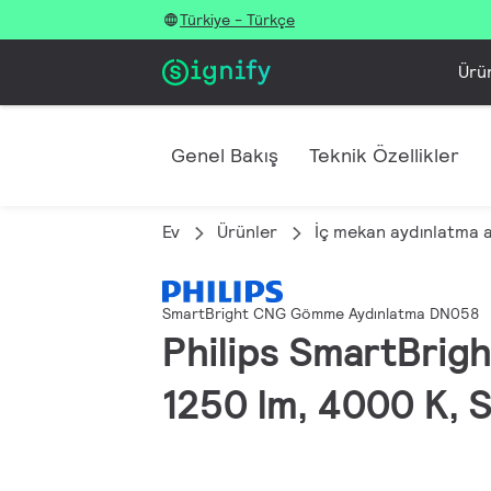
Türkiye - Türkçe
Ürü
Genel Bakış
Teknik Özellikler
Ev
Ürünler
İç mekan aydınlatma 
SmartBright CNG Gömme Aydınlatma DN058
Philips SmartBrig
1250 lm, 4000 K, S