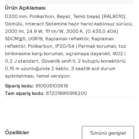
Ürün Açıklaması
D200 mm, Polikarbon, Beyaz, Temiz beyaz (RAL9010),
Gömülü, Interact Sistemine hazır harici kablosuz sürücü,
2000 lm, 24.9 W, 111 lm/W, 3000 K, (0.435,0.404)
SDCM≦5, UGR19, Kaplamalı reflektör, Kaplamalı
reflektör, Polikarbon, IP20/54 | Parmak korumalı; toz
birikmesine karşı korumalı, sıçramaya dayanıklı, IK02 |
0,2 J standart, Güvenlik sınıfı II, 2 kutuplu konektörlü
0,15 m uzunluğunda 2 kablo, 3 saatlik acil durum
aydınlatması, temel versiyon
Sipariş kodu:
910505103616
Tam sipariş kodu:
872016910916200
Özellikler
Tümünü genişlet