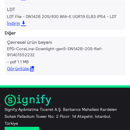
LDT
LDT File - DN142B 20S/830 WIA-E UGR19 ELB3 IP54
LDT
İndirin
Diğer
Çevresel ürün beyanı
EPD-CoreLine-Downlight-gen5-DN142B-20S-Ref-
911401552232
pdf 1.1 MB
Görüntüle
Signify Aydınlatma Ticaret A.Ş. Barbaros Mahallesi Kardelen
Sokak Palladium Tower No: 2 Floor: 14 Ataşehir, Istanbul,
Türkiye