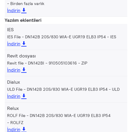
Birden fazla varlık
İndirin
Yazılım eklentileri
IES
IES File - DN142B 20S/830 WIA-E UGR19 ELB3 IP54
IES
İndirin
Revit dosyası
Revit file - DN142BI - 910505103616
ZIP
İndirin
Dialux
ULD File - DN142B 20S/830 WIA-E UGR19 ELB3 IP54
ULD
İndirin
Relux
ROLF File - DN142B 20S/830 WIA-E UGR19 ELB3 IP54
ROLFZ
İndirin