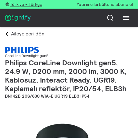
Türkiye - Türkçe
Yatırımcılar
Bültene abone ol
Aileye geri dön
CoreLine Downlight gen5
Philips CoreLine Downlight gen5,
24.9 W, D200 mm, 2000 lm, 3000 K,
Kablosuz, Interact Ready, UGR19,
Kaplamalı reflektör, IP20/54, ELB3h
DN142B 20S/830 WIA-E UGR19 ELB3 IP54