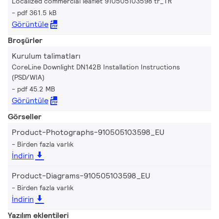
Localized commercial leaflet 910505103598 tr_TR
pdf 361.5 kB
Görüntüle
Broşürler
Kurulum talimatları
CoreLine Downlight DN142B Installation Instructions
(PSD/WIA)
pdf 45.2 MB
Görüntüle
Görseller
Product-Photographs-910505103598_EU
Birden fazla varlık
İndirin
Product-Diagrams-910505103598_EU
Birden fazla varlık
İndirin
Yazılım eklentileri