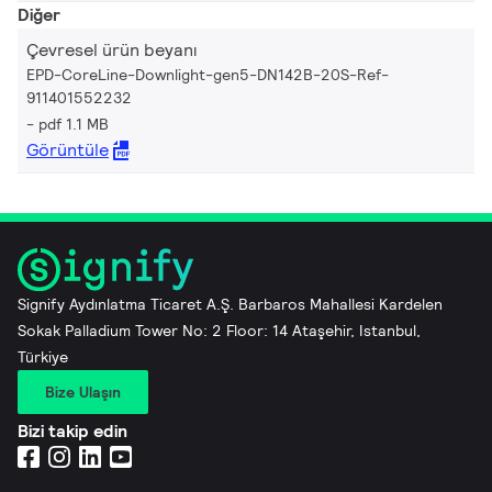
Diğer
Çevresel ürün beyanı
EPD-CoreLine-Downlight-gen5-DN142B-20S-Ref-
911401552232
pdf 1.1 MB
Görüntüle
Signify Aydınlatma Ticaret A.Ş. Barbaros Mahallesi Kardelen
Sokak Palladium Tower No: 2 Floor: 14 Ataşehir, Istanbul,
Türkiye
Bize Ulaşın
Bizi takip edin