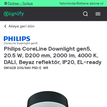
Türkiye - Türkçe
Yatırımcılar
Bültene abone ol
Aileye geri dön
CoreLine Downlight gen5
Philips CoreLine Downlight gen5,
20.5 W, D200 mm, 2000 lm, 4000 K,
DALI, Beyaz reflektör, IP20, EL-ready
DN142B 20S/840 PSD-E WR