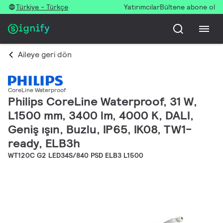
Türkiye - Türkçe
Yatırımcılar
Bültene abone ol
Aileye geri dön
CoreLine Waterproof
Philips CoreLine Waterproof, 31 W,
L1500 mm, 3400 lm, 4000 K, DALI,
Geniş ışın, Buzlu, IP65, IK08, TW1-
ready, ELB3h
WT120C G2 LED34S/840 PSD ELB3 L1500