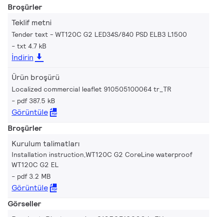
Broşürler
Teklif metni
Tender text - WT120C G2 LED34S/840 PSD ELB3 L1500
txt 4.7 kB
İndirin
Ürün broşürü
Localized commercial leaflet 910505100064 tr_TR
pdf 387.5 kB
Görüntüle
Broşürler
Kurulum talimatları
Installation instruction,WT120C G2 CoreLine waterproof
WT120C G2 EL
pdf 3.2 MB
Görüntüle
Görseller