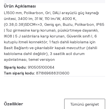
Ürün Açıklaması
L1500 mm, Polikarbon, Gri, DALI arayüzlü güç kaynağı
ünitesi, 3400 lm, 31 W, 110 lm/W, 4000 K,
(0.38,0.38)SDCM<=3, Geniş ışın, Buzlu, Polikarbon, IP65
| Toz girmesine karşı korumalı, püskürtmeye dayanıklı,
IK08 | 5 J saldırılara karşı korunan, Güvenlik sınıfı I, 6
kutuplu itmeli konnektör, 1 fazlı dahili kablolama için
Basit Bağlantı ve çıkarılabilir kapak mevcuttur (dahili
kablolama dahil değildir), 3 saatlik acil durum
aydınlatması, temel versiyon
Sipariş kodu:
910505100064
Tam sipariş kodu:
871869688313600
Özellikler
Tümünü genişlet