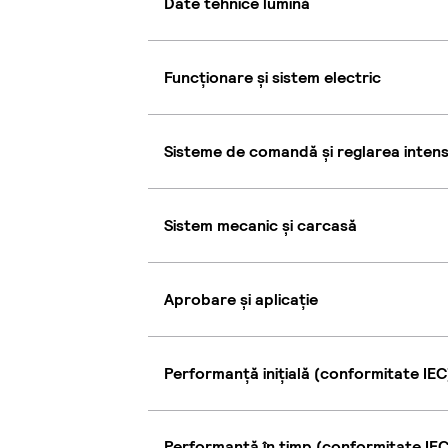
Date tehnice lumină
Funcționare și sistem electric
Sisteme de comandă și reglarea intensi
Sistem mecanic și carcasă
Aprobare și aplicație
Performanță inițială (conformitate IEC
Performanță în timp (conformitate IEC