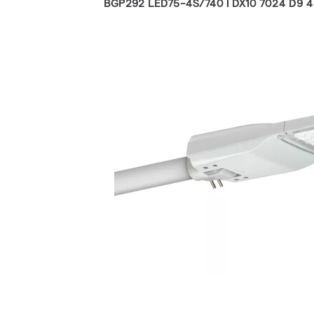
BGP292 LED75-4S/740 I DX10 7024 D9 