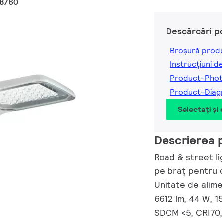
48/60
Descărcări p
Broșură prod
Instrucțiuni d
Product-Pho
Product-Dia
Selectați și
Descrierea 
Road & street li
pe braț pentru 
Unitate de alime
6612 lm, 44 W, 1
SDCM <5, CRI70, 