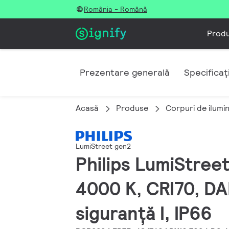
România - Română
Prod
Prezentare generală
Specificați
Acasă
Produse
Corpuri de ilumi
LumiStreet gen2
Philips LumiStreet
4000 K, CRI70, DAL
siguranță I, IP66