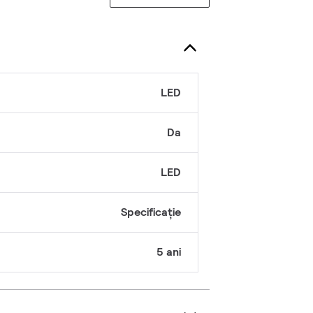
ă
LED
Da
LED
Specificație
5 ani