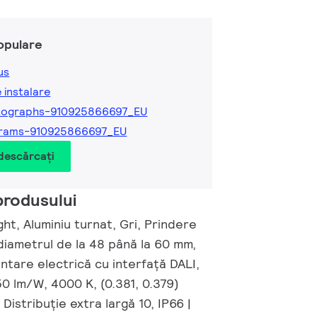
opulare
us
e instalare
tographs-910925866697_EU
grams-910925866697_EU
 descărcați
produsului
ght, Aluminiu turnat, Gri, Prindere
diametrul de la 48 până la 60 mm,
ntare electrică cu interfață DALI,
50 lm/W, 4000 K, (0.381, 0.379)
Distribuție extra largă 10, IP66 |