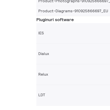
Product-Photographs-910925866697
Product-Diagrams-910925866697_EU
Pluginuri software
IES
Dialux
Relux
LDT