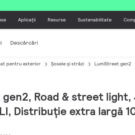
use
Aplicații
Resurse
Sustenabilitate
Comp
i
Descărcări
nat pentru exterior
Șosele și străzi
LumiStreet gen2
 gen2, Road & street light,
I, Distribuție extra largă 1