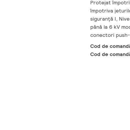
Protejat împotri
împotriva jeturil
siguranță I, Niv
până la 6 kV mod
conectori push-i
Cod de comand
Cod de comand