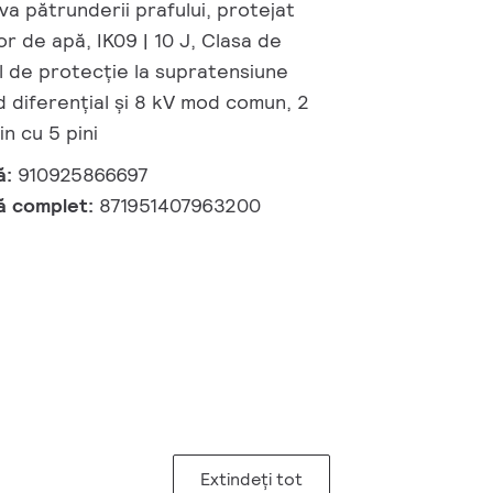
va pătrunderii prafului, protejat
or de apă, IK09 | 10 J, Clasa de
el de protecție la supratensiune
 diferențial și 8 kV mod comun, 2
n cu 5 pini
ă:
910925866697
ă complet:
871951407963200
Extindeți tot