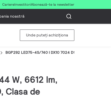
Cariere
Investitori
Abonează-te la newsletter
ania noastră
Unde puteți achiziționa
BGP292 LED75-4S/740 I DX10 7024 D9 48/60
 44 W, 6612 lm,
0, Clasa de