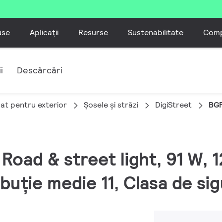
use
Aplicații
Resurse
Sustenabilitate
Comp
i
Descărcări
nat pentru exterior
Șosele și străzi
DigiStreet
BGP
, Road & street light, 91 W, 
buție medie 11, Clasa de sig