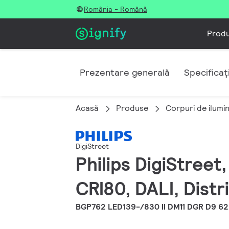
România - Română
Prod
Prezentare generală
Specificați
Acasă
Produse
Corpuri de ilumi
DigiStreet
Philips DigiStreet
CRI80, DALI, Distri
BGP762 LED139-/830 II DM11 DGR D9 62