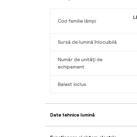
L
Cod familie lămpi
Sursă de lumină înlocuibilă
Număr de unități de
echipament
Balast inclus
Date tehnice lumină