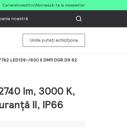
Cariere
Investitori
Abonează-te la newsletter
ania noastră
Unde puteți achiziționa
762 LED139-/830 II DM11 DGR D9 62
12740 lm, 3000 K,
uranță II, IP66