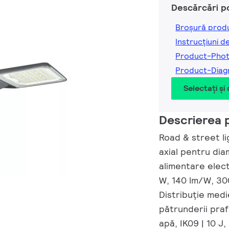
Descărcări p
Broșură prod
Instrucțiuni d
Product-Pho
Product-Dia
Selectați și
Descrierea 
Road & street lig
axial pentru di
alimentare elect
W, 140 lm/W, 30
Distribuție medi
pătrunderii praf
apă, IK09 | 10 J,