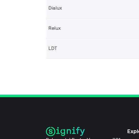
Dialux
Relux
LDT
Expl