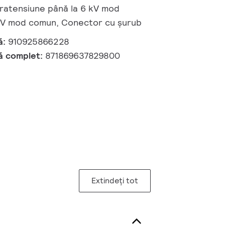
pratensiune până la 6 kV mod
8 kV mod comun, Conector cu șurub
ă:
910925866228
ă complet:
871869637829800
Extindeți tot