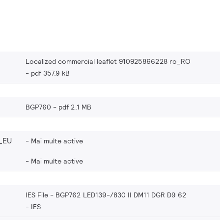
Localized commercial leaflet 910925866228 ro_RO
pdf 357.9 kB
BGP760
pdf 2.1 MB
_EU
Mai multe active
Mai multe active
IES File - BGP762 LED139-/830 II DM11 DGR D9 62
IES