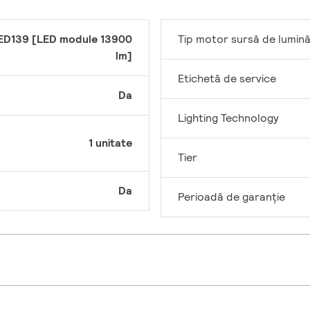
ED139 [LED module 13900
Tip motor sursă de lumin
lm]
Etichetă de service
Da
Lighting Technology
1 unitate
Tier
Da
Perioadă de garanţie