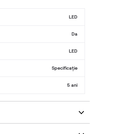
ă
LED
Da
LED
Specificație
5 ani