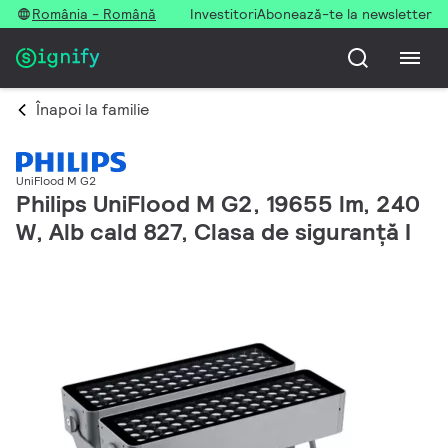
România - Română
Investitori
Abonează-te la newsletter
Înapoi la familie
UniFlood M G2
Philips UniFlood M G2, 19655 lm, 240
W, Alb cald 827, Clasa de siguranță I