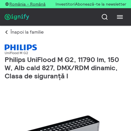
România - Română
Investitori
Abonează-te la newsletter
Înapoi la familie
UniFlood M G2
Philips UniFlood M G2, 11790 lm, 150
W, Alb cald 827, DMX/RDM dinamic,
Clasa de siguranță I