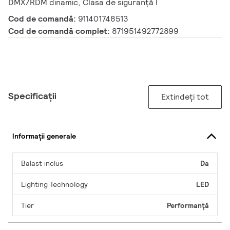
DMX/RDM dinamic, Clasa de siguranță I
Cod de comandă:
911401748513
Cod de comandă complet:
871951492772899
Specificații
Extindeți tot
Informații generale
Balast inclus
Da
Lighting Technology
LED
Tier
Performanță