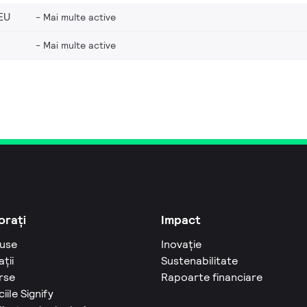
EU
Mai multe active
Mai multe active
orați
Impact
use
Inovație
ații
Sustenabilitate
rse
Rapoarte financiare
ciile Signify