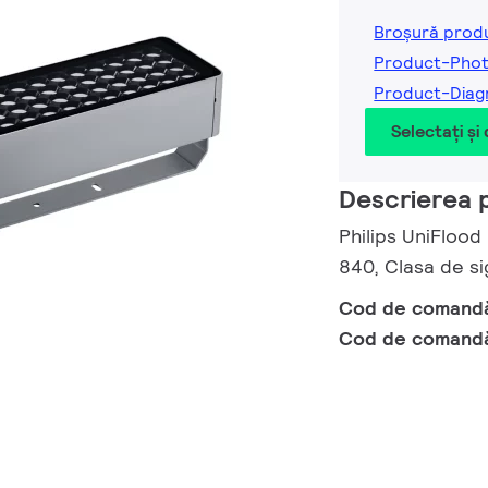
Broșură prod
Product-Pho
Product-Diag
Selectați și
Descrierea 
Philips UniFlood
840, Clasa de si
Cod de comand
Cod de comand