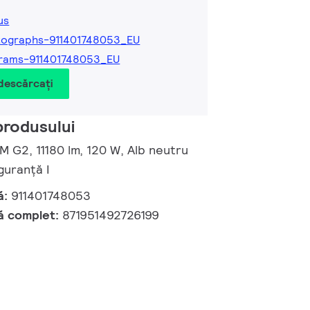
us
tographs-911401748053_EU
rams-911401748053_EU
 descărcați
produsului
 M G2, 11180 lm, 120 W, Alb neutru
guranță I
ă:
911401748053
ă complet:
871951492726199