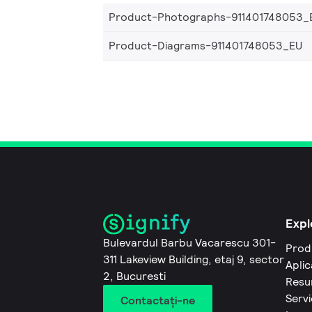
Product-Photographs-911401748053_
Product-Diagrams-911401748053_EU
Expl
Bulevardul Barbu Vacarescu 301-
Prod
311 Lakeview Building, etaj 9, sector
Aplic
2, Bucuresti
Resu
Servi
Contactaţi-ne