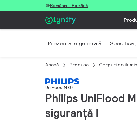
România - Română
Prod
Prezentare generală
Specificați
Acasă
Produse
Corpuri de ilumi
UniFlood M G2
Philips UniFlood M
siguranță I