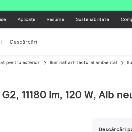
use
Aplicații
Resurse
Sustenabilitate
Comp
i
Descărcări
nat pentru exterior
Iluminat arhitectural ambiental
Il
 G2, 11180 lm, 120 W, Alb n
Descărcări p