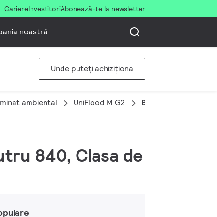
Cariere
Investitori
Abonează-te la newsletter
ania noastră
Unde puteți achiziționa
uminat ambiental
UniFlood M G2
BVP353 60LED 40K 
eutru 840, Clasa de
opulare