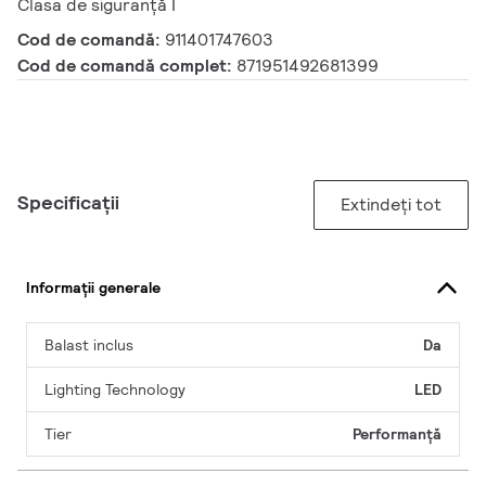
Clasa de siguranță I
Cod de comandă:
911401747603
Cod de comandă complet:
871951492681399
Specificații
Extindeți tot
Informații generale
Balast inclus
Da
Lighting Technology
LED
Tier
Performanță