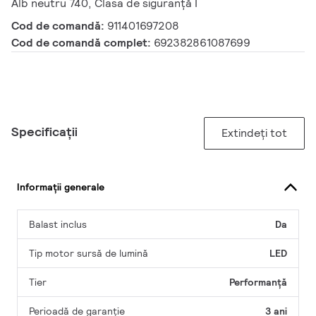
Alb neutru 740, Clasa de siguranță I
Cod de comandă:
911401697208
Cod de comandă complet:
692382861087699
Specificații
Extindeți tot
Informații generale
Balast inclus
Da
Tip motor sursă de lumină
LED
Tier
Performanță
Perioadă de garanţie
3 ani