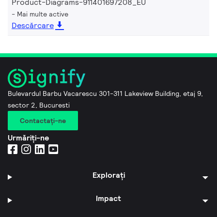
Product-Diagrams-911401697208_EU
Mai multe active
Descărcare
Bulevardul Barbu Vacarescu 301-311 Lakeview Building, etaj 9,
sector 2, Bucuresti
Contactaţi-ne
Urmăriți-ne
Explorați
Impact